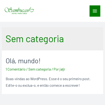
Men
princ
Sem categoria
Olá, mundo!
1 Comentário
/
Sem categoria
/ Por
jaljr
Boas-vindas ao WordPress. Esse é o seu primeiro post.
Edite-o ou exclua-o, e então comece a escrever!